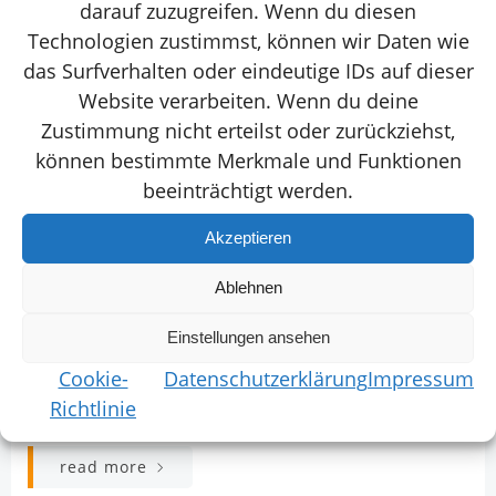
darauf zuzugreifen. Wenn du diesen
Technologien zustimmst, können wir Daten wie
das Surfverhalten oder eindeutige IDs auf dieser
Website verarbeiten. Wenn du deine
Zustimmung nicht erteilst oder zurückziehst,
können bestimmte Merkmale und Funktionen
beeinträchtigt werden.
Akzeptieren
Ablehnen
Newsletter
Einstellungen ansehen
2023 – Ostern/Easter
Cookie-
Datenschutzerklärung
Impressum
-
Franziska
Apr. 10
Richtlinie
read more