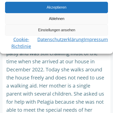
Kindern und konnte den Bedürfnissen von
Akzeptieren
Pelagia nicht mehr gerecht werden. Sie
Ablehnen
spielt am liebsten mit anderen Kindern
zusammen.
Einstellungen ansehen
Cookie-
Datenschutzerklärung
Impressum
Pelagia is a cheerful girl. She has a cerebral
Richtlinie
palsy and was still crawling most of the
time when she arrived at our house in
December 2022. Today she walks around
the house freely and does not need to use
a walking aid. Her mother is a single
parent with several children. She asked us
for help with Pelagia because she was not
able to meet the special needs of her