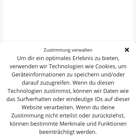
Zustimmung verwalten
Um dir ein optimales Erlebnis zu bieten,
verwenden wir Technologien wie Cookies, um
Geräteinformationen zu speichern und/oder
Pelagia ist ein fröhliches Mädchen. Sie hat
darauf zuzugreifen. Wenn du diesen
Technologien zustimmst, können wir Daten wie
eine zerebrale Bewegungsstörung und
das Surfverhalten oder eindeutige IDs auf dieser
krabbelte noch sehr viel bei ihrer Ankunft
Website verarbeiten. Wenn du deine
im Dezember 2022. Inzwischen läuft sie
Zustimmung nicht erteilst oder zurückziehst,
frei und ohne Gehhilfe durchs Haus. Ihre
können bestimmte Merkmale und Funktionen
Mutter ist alleinerziehend mit mehreren
beeinträchtigt werden.