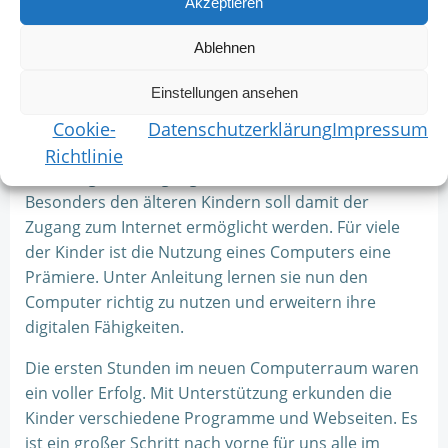
Akzeptieren
Ablehnen
Vor kurzem hat uns die
applied technologies GmbH
Einstellungen ansehen
mit einer großzügigen Spende von drei Surfaces
überrascht. Dank dieser Spende konnten wir einen
Cookie-
Datenschutzerklärung
Impressum
einen Raum einrichten für die Kinder, wo sie unter
Richtlinie
Anleitung den Umgang mit dem PC erlernen.
Besonders den älteren Kindern soll damit der
Zugang zum Internet ermöglicht werden. Für viele
der Kinder ist die Nutzung eines Computers eine
Prämiere. Unter Anleitung lernen sie nun den
Computer richtig zu nutzen und erweitern ihre
digitalen Fähigkeiten.
Die ersten Stunden im neuen Computerraum waren
ein voller Erfolg. Mit Unterstützung erkunden die
Kinder verschiedene Programme und Webseiten. Es
ist ein großer Schritt nach vorne für uns alle im